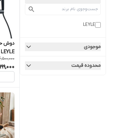
LEYLE
دوش حما
موجودی
LEYLE
4,500,000
محدوده قیمت
,999,000