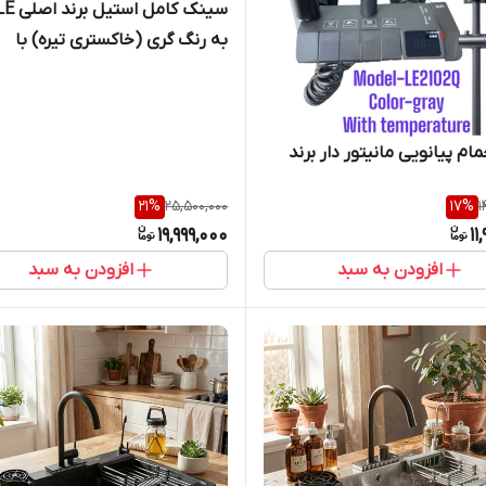
سینک کامل 
به رنگ گری (خاکستری تیره) با
سایزهای مختلف
م پیانویی مانیتور دار برند
21
%
25,500,000
17
%
1
19,999,000
11
افزودن به سبد
افزودن به سبد