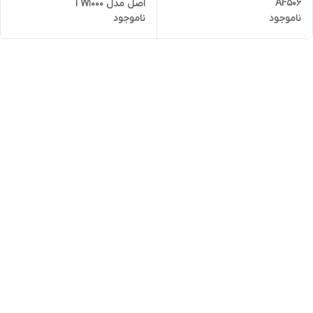
AF506
اصل مدل TW1000
ناموجود
ناموجود