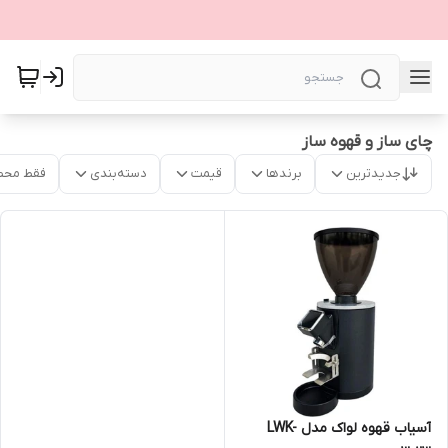
چای ساز و قهوه ساز
جدیدترین
برندها
قیمت
دسته‌بندی
فقط محص
آسیاب قهوه لواک مدل LWK-