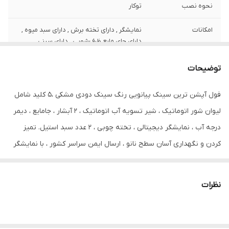
نحوه نصب
توکار
امکانات
نمایشگر , دارای تخته برش , دارای سبد میوه ,
دارای جای مایع ظرف‌شویی , دارای سینی
جنس سینک
استیل
توضیحات
تعداد لگن
یک
فول آپشن ترین سینک پیانویی رنگ سینک دودی مشکی ،5 کلید شامل
لیوان شور اتوماتیک ، شیر تسویه آب اتوماتیک ، 2 آبشار ، جامایع ، دیمر
عمق لگن
210 میلی‌متر
درجه آب ، نمایشگر دیجیتالی ، تخته چوبی ، 2 عدد سبد استیل. تمیز
طرح سینک
سوپر فانتزی
کردن و نگهداری آسان سطح نانو ، ارسال ایمن سراسر کشور ، با نمایشگر
دیجیتال ، ابعاد سینک آبشاری بارانی 46x75 ، استنلس استیل مشکی ،
نوع سیفون
اتومات
کلید پیانویی جهت بازو بسته کردن شیرها
نظرات
ابعاد سینک
440 × 750