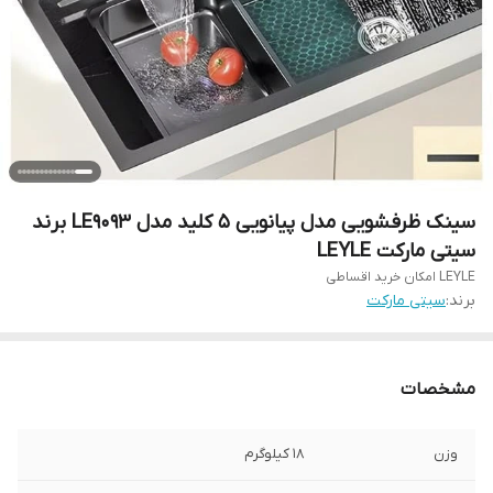
سینک ظرفشویی مدل پیانویی 5 کلید مدل LE9093 برند
سیتی مارکت LEYLE
LEYLE امکان خرید اقساطی
برند:
سیتی مارکت
مشخصات
وزن
18 کیلوگرم