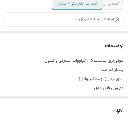
هندلی
استارت الکتریکی / هندل
اصالت و سلامت فیزیکی کالا
توضیحات
موتوربرق سايلنت 3.5 كيلووات استارتی واكسون
بسیار كم صدا
اينورتردار ( نوسانگير ولتاژ)
كم وزن قابل حمل
مخزن سوخت 6 ليتر
نظرات