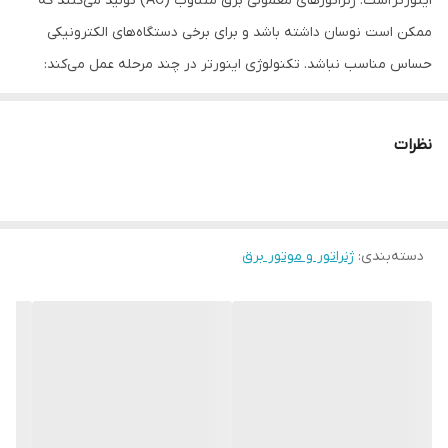
اینورتر است. ژنراتورهای معمولی برق متناوب (AC) تولید می‌کنند که
ممکن است نوسان داشته باشد و برای برخی دستگاه‌های الکترونیکی
حساس مناسب نباشد. تکنولوژی اینورتر در چند مرحله عمل می‌کند:
تولید برق AC: ابتدا موتور بنزینی برق متناوب تولید می‌کند.
تبدیل به برق DC: سپس این برق AC به برق جریان مستقیم (DC)
نظرات
تبدیل می‌شود.
تبدیل مجدد به برق AC خالص: در نهایت، برق DC دوباره به برق
متناوب (AC) با موج سینوسی کاملاً صاف و پایدار تبدیل می‌شود.
دسته‌بندی
:
ژنراتور و موتور برق
این فرآیند چند مرحله‌ای باعث می‌شود که برق خروجی بسیار تمیز و
بدون نوسان باشد، که برای تغذیه دستگاه‌های حساس مانند:
لپ‌تاپ‌ها
تلفن‌های همراه
تبلت‌ها
تلویزیون‌های LED/LCD