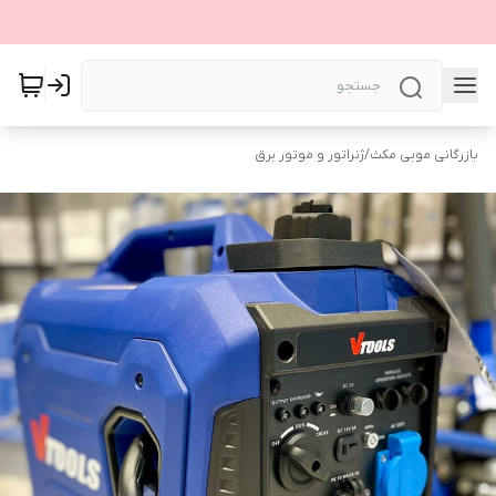
بازرگانی موبی مکث
/
ژنراتور و موتور برق