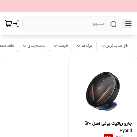
جدیدترین
برندها
قیمت
دسته‌بندی
فقط محص
جارو رباتیک یوفی اصل G20
Hybrid