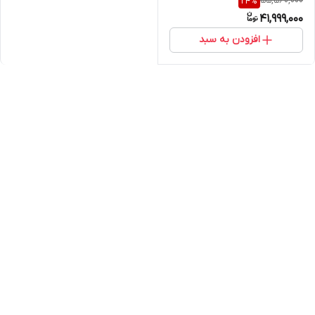
55,560,000
24
%
41,999,000
افزودن به سبد