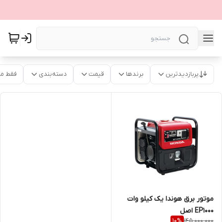
پربازدیدترین
برندها
قیمت
دسته‌بندی
فقط م
موتور برق هوندا یک کیلو وات
EP1000 اصل
145,000,000
10
%