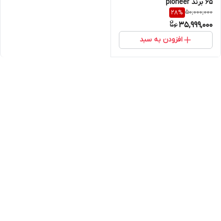
65 برند pioneer
50,000,000
28
%
35,999,000
افزودن به سبد