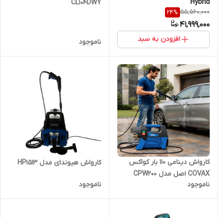
Hybrid
CL104DWY
55,560,000
24
%
41,999,000
افزودن به سبد
ناموجود
کارواش دینامی 110 بار کواکس
کارواش هیوندای مدل HP1513
COVAX اصل مدل CPW200
ناموجود
ناموجود