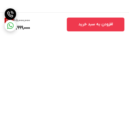
45,000,000
26
%
افزودن به سبد خرید
32,999,000
برگشت به بالا