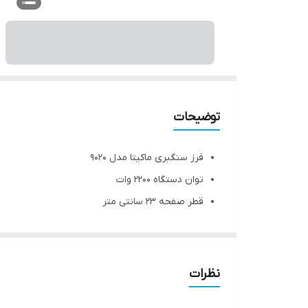
توضیحات
فرز سنگبری ماکیتا مدل 9020
توان دستگاه 2200 وات
قطر صفحه 23 سانتی متر
دارای ضامن محافظ دکمه
سرعت گردش 6600 دور در دقیقه
به همراه دسته و محافظ صفحه
نظرات