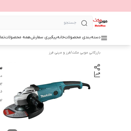
دسته‌بندی محصولات
خانه
پیگیری سفارش
همه محصولات
تما
بازرگانی موبی مکث
/
فرز و مینی فرز
س
مو
بر
دس
بر