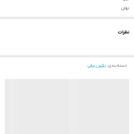
توان
850 وات
درایو
نظرات
3/4
تعداد ضربه در دقیقه
1600 در دقیقه
گشتاور
دسته‌بندی
:
بکس برقی
588 نیوتن متر
رنگ
سبزبی - مشکی - نقره ای
قابلیت چپ گرد و راست گرد
دارد
وزن
5.6 کیلوگرم