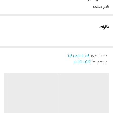
قطر صفحه
۱۲۵ میلی متر
توان
نظرات
۱۷۰۰ وات
منبع تغذیه
برق
ابعاد
دسته‌بندی
:
فرز و مینی فرز
برچسب‌ها :
کارکرد کالا نو
۱۱*۱۴*۳۳
حداکثر سرعت گردش
2800-11500
وزن
۲۲۰۰ گرم
ساخت آلمان