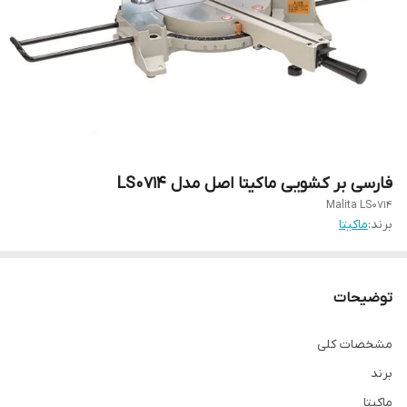
فارسی بر کشویی ماکیتا اصل مدل LS0714
Malita LS0714
برند:
ماکیتا
توضیحات
مشخصات کلی
برند
ماکیتا