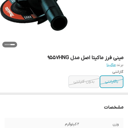
مینی فرز ماکیتا اصل مدل 9557HNG
برند:
ماکیتا
گارانتی
باگارانتی
بدون گارانتی
مشخصات
وزن
2 کیلوگرم