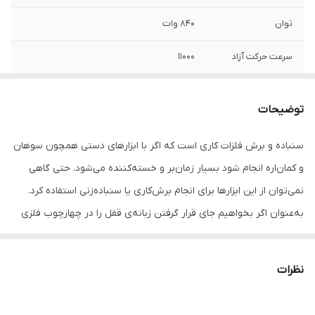
توان
840 وات
سرعت حرکت آزاد
11000
قطر صفحه
115 میلی‌متر
توضیحات
ویژگی‌های صفحه
مناسب برای آهن
سنباده و برش فلزات کاری است که اگر با ابزارهای دستی همچون سوهان
ویژگی‌های فرز و
صفحه همراه
و کمان‌اره انجام شود بسیار زمان‌بر و خسته‌کننده می‌شود. حتی گاهی
سنگ رومیزی
نمی‌توان از این ابزارها برای انجام برش‌کاری یا سنباده‌زنی استفاده کرد.
اقلام همراه
- دفترچه‌ی راهنما - آچار - دسته‌ی کمکی - محافظ
به‌عنوان اگر بخواهیم جای قرار گرفتن زبانه‌ی قفل را در چهارچوب فلزی
صفحه - یک عدد صفحه فرز
درب خالی کنیم و از ابزار دستی استفاده کنیم باید قلم و چکش را به کار
سایر توضیحات
- دارای بدنه‌ای با ضخامت بسیار مناسب - دارای
بگیریم. اما می‌توان برش و سنباده‌کاری فلزات را با دستگاهی به نام "فرز"
قفل گردش برای تعویض آسان صفحه - طول
نظرات
به‌راحتی و با سرعت بالاتر انجام داد. فرزها در دو سایز بزرگ و مینی
کابل برق: 2.5 متر
ساخته‌شده و دارای قدرت‌ها و قابلیت‌های مختلفی هستند. با قرار دادن