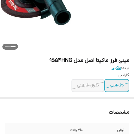
مینی فرز ماکیتا اصل مدل 9554HNG
برند:
ماکیتا
گارانتی
باگارانتی
بدون گارانتی
مشخصات
توان
710 وات