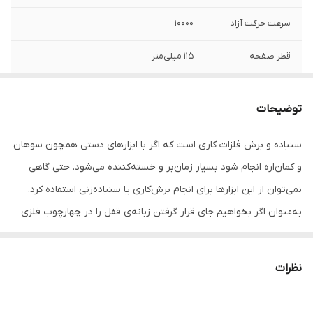
سرعت حرکت آزاد
10000
قطر صفحه
115 میلی‌متر
ویژگی‌های فرز و
صفحه همراه
سنگ رومیزی
توضیحات
اقلام همراه
- دسته کمکی - حفاظ - سنگ مخصوص فلز -
سنباده و برش فلزات کاری است که اگر با ابزارهای دستی همچون سوهان
دفترچه راهنما
و کمان‌اره انجام شود بسیار زمان‌بر و خسته‌کننده می‌شود. حتی گاهی
وزن
1.8 کیلوگرم
نمی‌توان از این ابزارها برای انجام برش‌کاری یا سنباده‌زنی استفاده کرد.
به‌عنوان اگر بخواهیم جای قرار گرفتن زبانه‌ی قفل را در چهارچوب فلزی
درب خالی کنیم و از ابزار دستی استفاده کنیم باید قلم و چکش را به کار
بگیریم. اما می‌توان برش و سنباده‌کاری فلزات را با دستگاهی به نام "فرز"
نظرات
به‌راحتی و با سرعت بالاتر انجام داد. فرزها در دو سایز بزرگ و مینی
ساخته‌شده و دارای قدرت‌ها و قابلیت‌های مختلفی هستند. با قرار دادن