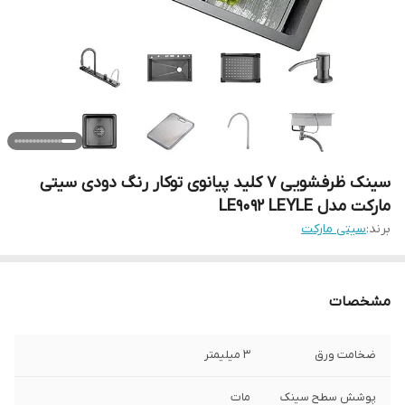
سینک ظرفشویی 7 کلید پیانوی توکار رنگ دودی سیتی
مارکت مدل LE9092 LEYLE
برند:
سیتی مارکت
مشخصات
ضخامت ورق
٣ ميليمتر
پوشش سطح سینک
مات