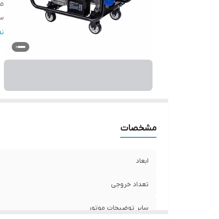
مو
س
شد
ن
ظ
ق
قد
نو
و
ول
اق
مشخصات
ابعاد
تعداد خروجی
سایر توضیحات موتور