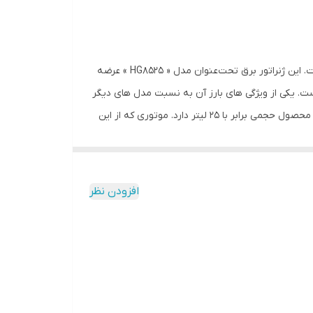
محصول فوق یکی از قدرتمندترین موتور برق های موجود در بازار ایران است که توسط شرکت « هیوندای » (Hyundai) ساخته شده است. این ژنراتور برق تحت‌عنوان مدل « HG8525 » عرضه
 است. یکی از ویژگی های بارز آن به نسبت مدل های دیگر
ساخت این شرکت چرخ های حرفه ای است که دارای ترمز بوده و جابجایی آن را به راحتی امکان پذیر کرده است. مخزن سوخت بنزین این محصول حجمی برابر با 25 لیتر دارد. موتوری که از این
هارزمانه است و قدرتی معادل 16 اسب بخار دارد و ظرفیت آن حدود 460 سی‌سی است. این موتور تک‌سیلندری به کمک جریان هوا خنک می‌شود. با
کمک این محصول می‌توانید برق AC و DC موردنیاز دستگاه‌های برقی خود را تامین کنید. توان این ژنراتور 8500 وات است و از طریق دو پریز درپوش‌دار برق AC را در اختیار کاربر قرار می‌دهد.
این برق ولتاژی برابر با 230 ولت دارد. برق DC خروجی نیز با ولتاژی برابر 12 ولت از شدت‌جریانی 8.3 آمپری برخوردار است. همچنین این محصول دارای نمایشگر VFT بوده و بدون شک یکی از
افزودن نظر