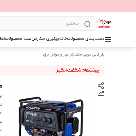
دسته‌بندی محصولات
خانه
پیگیری سفارش
همه محصولات
تما
بازرگانی موبی مکث
/
ژنراتور و موتور برق
مو
بر
دس
اب
تع
س