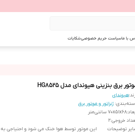
س با ما
سیاست حریم خصوصی
شکایات
تور برق بنزینی هیوندای مدل HG8525
ند:
هیوندای
ته‌بندی
:
ژنراتور و موتور برق
عاد
:
70x51x68 سانتی‌متر
داد خروجی
:
2
ایر توضیحات
این موتور توسط هوا خنک می شود و احتیاجی به را