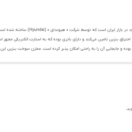
بنزینی
8.3 آمپر
25 لیتر
 احتراق بنزین تامین می‌کند و دارای باتری بوده که به استارت الکتریکی مجهز
8500 وات
سوخت انرژی الکتریکی تولید می‌کند، از نوع چ
16 اسب بخار
تک سیلندر
 و منازل بزرگ می باشد که به صورت صنعتی نیز می توان از آن استفاده کرد.
10 کیلوگرم
230 ولت
ید.
دفترچه راهنمای فارسی