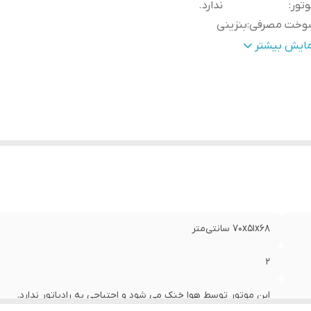
تور
:
ندارد.
وخت مصرفی
:
بنزینی
ت جریان خروجی DC
:
8.3 آمپر
مایش بیشتر
رفیت مخزن سوخت
:
25 لیتر
درت خروجی
:
8500 وات
رت موتور
:
16 اسب بخار
ع موتور
:
تک سیلندر
زن
:
10 کیلوگرم
تاژ خروجی AC
:
230 ولت
لام همراه
:
دفترچه راهنمای فارسی
70x51x68 سانتی‌متر
2
این موتور توسط هوا خنک می شود و احتیاجی به رادیاتور ندارد.