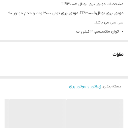
مشخصات موتور برق توتال TP130005
موتور برق توتال
TP130005،
موتور برق
توان 3000 وات و حجم موتور 210
سی سی می باشد.
توان ماکسیمم: 3 کیلووات
توان دائم: 2.8 کیلووات
قدرت موتور: 7 اسب بخار
نظرات
سیم پیچ: تمام مس
سیستم راه اندازی: هندلی -
تعداد خورجی: 3 عدد
موتور 4 زمانه| هوا خنک
دسته‌بندی
:
ژنراتور و موتور برق
وزن: 41 کیلوگرم
سوخت مصرفی: بنزین
ظرفیت مخزن سوخت: 15 لیتر
دارای خدمات پس از فروش