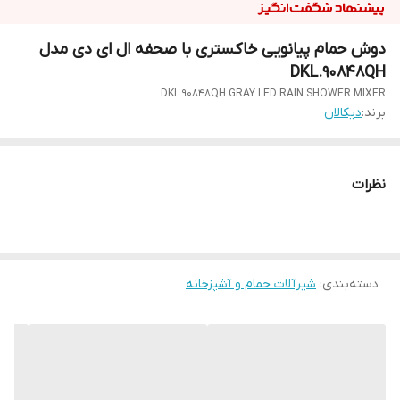
دوش حمام پیانویی خاکستری با صحفه ال ای دی مدل
DKL.90848QH
DKL.90848QH GRAY LED RAIN SHOWER MIXER
برند:
دیکالان
نظرات
دسته‌بندی
:
شیرآلات حمام و آشپزخانه