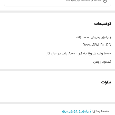
توضیحات
ژنراتور بنزینی ۱۰۰۰۰ وات
۱۰۰۰۰ وات شروع به کار · ۸۰۰۰ وات در حال کار
کمبود روغن
هشدار
موتور ۴ زمانه
نظرات
پایدار
برق
ژنراتور بنزینی R15500DWHB+-RC
ویژگی‌ها
دسته‌بندی
:
ژنراتور و موتور برق