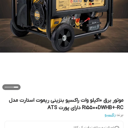
موتور برق 10کیلو وات راکسیو بنزینی ریموت استارت مدل
R15500DWHB+-RC دارای پورت ATS
برند:
راکسیو
اصالت و سلامت فیزیکی کالا