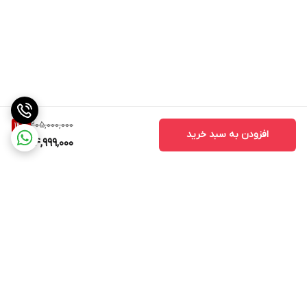
نوع موتور
دور موتور در دقیقه
متغیر
روغن توصیه شده
205,000,000
14
%
افزودن به سبد خرید
174,999,000
مخزن سوخت
25 لیتر
روش روغن کاری
پاشش
روش استارت
استارت با یک دکمه
خاموش شدن خودکار با روغن کم
برگشت به بالا
بله