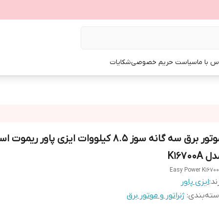
س با ما
سیاست حریم خصوصی
شکایات
موتور برق سه گانه سوز 8.5 کیلووات ایزی پاور ریمو
 K16700A
Easy Power K1670
ند:
ایزی پاور
ته‌بندی
:
ژنراتور و موتور برق