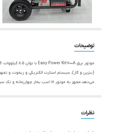
توضیحات
موتور برق 700A
بود.
برند: ایزی پاور
نظرات
مدل: ایزی پاور Easy Power K16700A
قدرت موتور: 18 اسب بخار