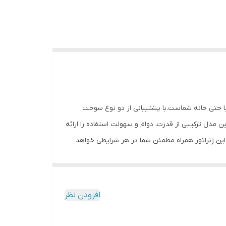
گاه‌ها، باغ و ویلا یا حتی خانه شماست.با پشتیبانی از دو نوع سوخت
نند AVR+، نمایشگر دیجیتال، خروجی ATS و چرخ و دسته حمل آسان، این مدل ترکیبی از قدرت، دوام و سهولت استفاده را ارائه
 اسب بخار چهارزمانه و تک سیلندر، خروجی پایدار ۲۲۰ ولت، ظرفیت باک بزرگ ۲۵ لیتری و کارکرد ۸ تا ۱۰ ساعت، این ژنراتور همراه مطمئن شما در هر شرایطی خواهد
افزودن نظر