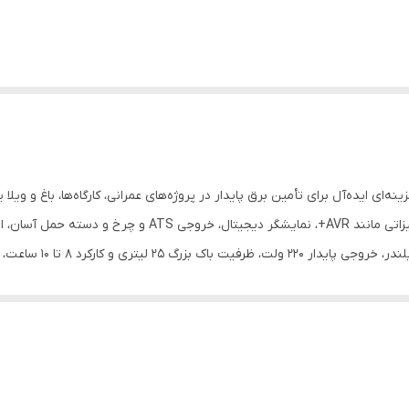
Easy Power K16 با توان ۸.۵ کیلووات، گزینه‌ای ایده‌آل برای تأمین برق پایدار در پروژه‌های عمرانی، کار
(بنزین و گاز)، سیستم استارت الکتریکی و ریموت، و تجهیزاتی ما
می‌دهد.مجهز به موتور ۱۸