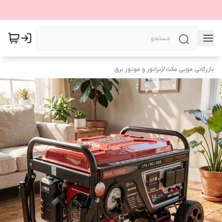
بازرگانی موبی مکث
/
ژنراتور و موتور برق