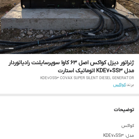
ژنراتور دیزل کواکس اصل 63 کاوا سوپرسایلنت رادیاتوردار
مدل KDE70SS3 اتوماتیک استارت
KDE7OSS3 COVAX SUPER SILENT DIESEL GENERATOR
برند:
کواکس
توضیحات
کواکس
مدل: KDE70SS3