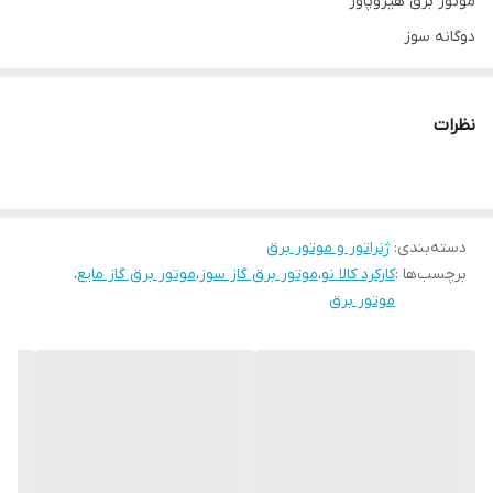
موتور برق هیروپاور
دوگانه سوز
حداکثر توان: 9500 وات
جنس سیم پیچی: تمام مس
نظرات
دارای چرخ و دسته و باطری
دارای نوسان گیر (AVR)
دارای سیستم هوشمند کمبود روغن
دسته‌بندی
:
ژنراتور و موتور برق
برای دریافت مشاوره با دفتر یا وبسایت ما در ارتباط باشید
برچسب‌ها :
کارکرد کالا نو
،
موتور برق گاز سوز
،
موتور برق گاز مایع
،
موتور برق