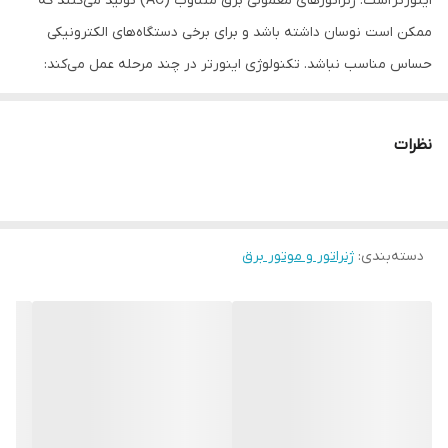
اینورتر است. ژنراتورهای معمولی برق متناوب (AC) تولید می‌کنند که
ممکن است نوسان داشته باشد و برای برخی دستگاه‌های الکترونیکی
حساس مناسب نباشد. تکنولوژی اینورتر در چند مرحله عمل می‌کند:
تولید برق AC: ابتدا موتور بنزینی برق متناوب تولید می‌کند.
تبدیل به برق DC: سپس این برق AC به برق جریان مستقیم (DC)
نظرات
تبدیل می‌شود.
تبدیل مجدد به برق AC خالص: در نهایت، برق DC دوباره به برق
متناوب (AC) با موج سینوسی کاملاً صاف و پایدار تبدیل می‌شود.
دسته‌بندی
:
ژنراتور و موتور برق
این فرآیند چند مرحله‌ای باعث می‌شود که برق خروجی بسیار تمیز و
بدون نوسان باشد، که برای تغذیه دستگاه‌های حساس مانند:
لپ‌تاپ‌ها
تلفن‌های همراه
تبلت‌ها
تلویزیون‌های LED/LCD