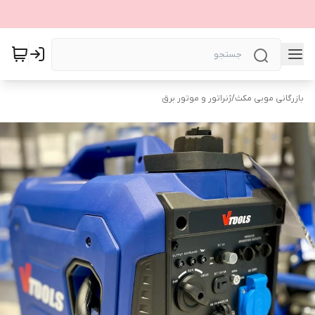
بازرگانی موبی مکث
/
ژنراتور و موتور برق