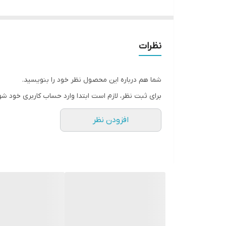
که نیاز دارد آب بگیرد.ویژگی دیگری که دوش پیانوی
آب را به طور یکنواخت و یکسان تنظیم کند. این ویژگی
دوش پیانویی در دو طراحی دمای دیجیتال و بدون نمایشگر عرضه می شود و 
نظرات
ابعاد
۱۰۰x۲x۳۰ سانتی‌متر
شما هم درباره این محصول نظر خود را بنویسید.
وزن
برای ثبت نظر، لازم است ابتدا وارد حساب کاربری خود شو
۵ کیلوگرم
افزودن نظر
تعداد خروجی آب
۳
جنس تنه
استیل