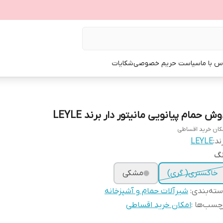
س با ما
سیاست حریم خصوصی
شکایات
ش حمام پیانویی مانیتور دار برند LEYLE
کان خرید اقساطی
ند:
LEYLE
نگ
خاکستری( گری)
مشکی
ته‌بندی
:
شیرآلات حمام و آشپزخانه
چسب‌ها :
امکان خرید اقساطی