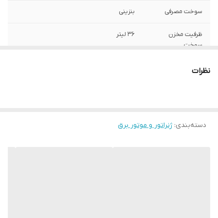
سوخت مصرفی
بنزینی
ظرفیت مخزن
36 لیتر
سوخت
قدرت خروجی
10500 وات
نظرات
قدرت موتور
15.8 اسب بخار
نوع موتور
تک سیلندر
دسته‌بندی
:
ژنراتور و موتور برق
وزن
100 کیلوگرم
ویژگی‌های موتور
استارت الکتریکی , دارای چرخ
برق
نوع موتور برق
بنزینی
کاربرد
نیمه صنعتی , خانگی