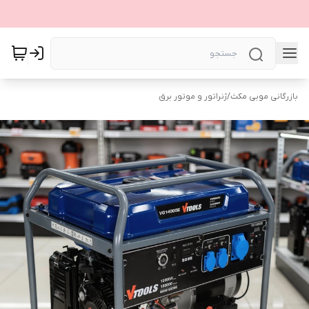
بازرگانی موبی مکث
/
ژنراتور و موتور برق