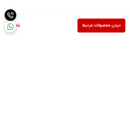
مشخصات فیزیکی
ابعاد
180×160×265 میلی‌متر
دیدن محصولات مرتبط
ناموجود
وزن
660 گرم
مشخصات فنی
نوع درگاه ورودی
USB (ورودی 5V/2A)
جنس
پلاستیک مقاوم
برگشت به بالا
ظرفیت اسمی باتری
1300 میلی‌آمپر ساعت
سایر امکانات و قابلیت ها
قابلیت تنظیم زاویه وزش باد تا 90 درجه، حالت مطالعه در شب، جریان