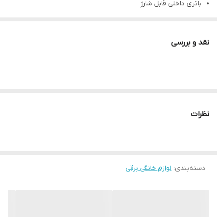
باتری داخلی قابل شارژ
سه حالت سرعت قابل تنظیم
طراحی رومیزی و سبک
نقد و بررسی
مصرف انرژی پایین و دوستدار محیط زیست
پنکه رومیزی شارژی بیوا desktop fan FA-06
پنکه رومیزیBiva FA-06 با طراحی مدرن و عملکرد هوشمندانه، راه‌حلی
عالی برای خنک کردن محیط در روزهای گرم سال است. این محصول علاوه
بر کارکرد معمول، با استفاده از انرژی خورشید به شما کمک می‌کند بدون
نظرات
نیاز به برق شهری از نسیم خنک آن بهره‌مند شوید. مناسب برای خانه،
محل کار، سفر و حتی کمپینگ.
عملکرد با انرژی خورشیدی
دسته‌بندی
:
لوازم خانگی برقی
پنکه رومیزی بیوا FA-06 مجهز به پنل خورشیدی است و شما می‌توانید
بدون نگرانی از مصرف برق، آن را در هر مکانی استفاده کنید. انرژی
خورشیدی منبعی پاک، رایگان و همیشه در دسترس است که تجربه‌ای