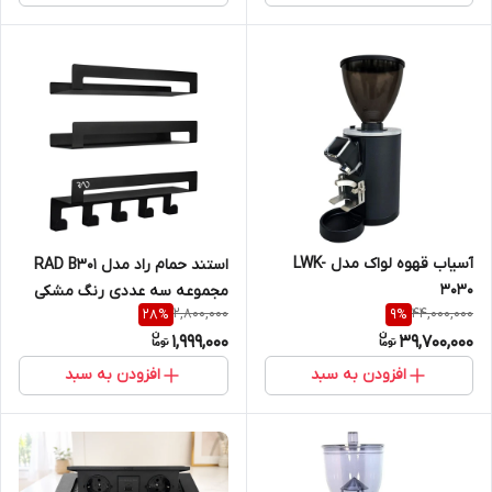
چکه گیر، سیستم گرم کردن
فنجان
آسیاب قهوه لواک مدل LWK-
استند حمام راد مدل RAD B301
3030
مجموعه سه عددی رنگ مشکی
2,800,000
44,000,000
28
%
9
%
1,999,000
39,700,000
افزودن به سبد
افزودن به سبد