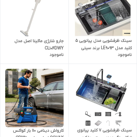
سینک ظرفشویی مدل پیانویی 5
جارو شارژی ماکیتا اصل مدل
کلید مدل LE9093 برند سیتی
CL104DWY
ناموجود
ناموجود
مارکت LEYLE
سینک ظرفشویی 7 کلید پیانوی
کارواش دینامی 110 بار کواکس