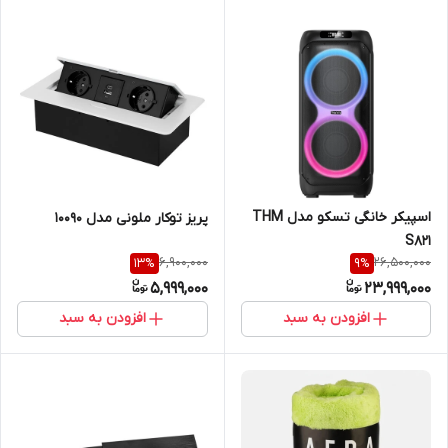
اسپیکر خانگی تسکو مدل THM
پریز توکار ملونی مدل 10090
S821
6,900,000
26,500,000
13
%
9
%
5,999,000
23,999,000
افزودن به سبد
افزودن به سبد