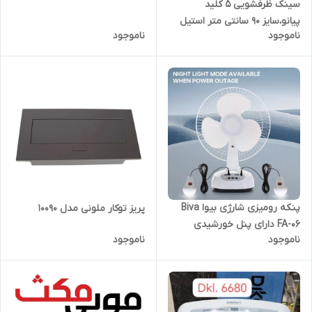
سینک ظرفشویی 5 کلید
پیانو،سایز 90 سانتی متر استیل
ناموجود
ناموجود
مات برند دیکالان اصل
کدDKL.905099M
پنکه رومیزی شارژی بیوا Biva
پریز توکار ملونی مدل 10090
FA-06 دارای پنل خورشیدی
ناموجود
ناموجود