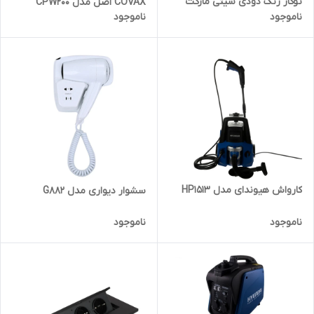
توکار رنگ دودی سیتی مارکت
COVAX اصل مدل CPW200
ناموجود
ناموجود
مدل LE9092 LEYLE
کارواش هیوندای مدل HP1513
سشوار دیواری مدل G882
ناموجود
ناموجود