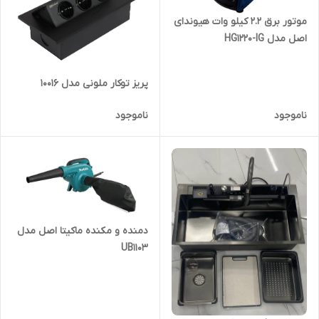
موتور برق 2.2 کیلو وات هیوندای
اصل مدل HG1220-IG
پریز توکار ملونی مدل 10016
ناموجود
ناموجود
دمنده و مکنده ماکیتا اصل مدل
UB1103