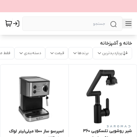
خانه و آشپزخانه
پربازدیدترین
برندها
قیمت
دسته‌بندی
فقط م
شیر روشویی تلسکوپی 360
اسپرسو ساز ۱۵۰۰ میلی‌لیتر لواک