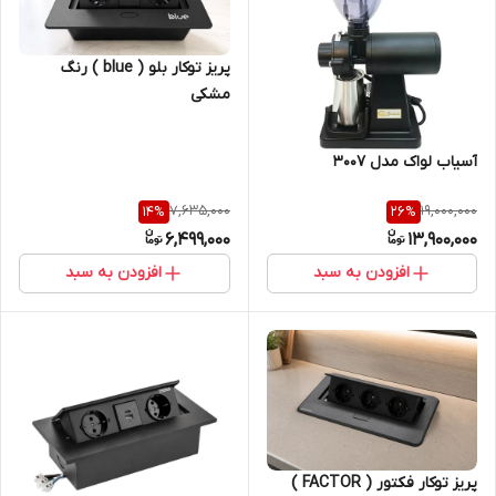
پریز توکار بلو ( blue ) رنگ
مشکی
آسیاب لواک مدل 3007
7,635,000
19,000,000
14
%
26
%
6,499,000
13,900,000
افزودن به سبد
افزودن به سبد
پریز توکار فکتور ( FACTOR )