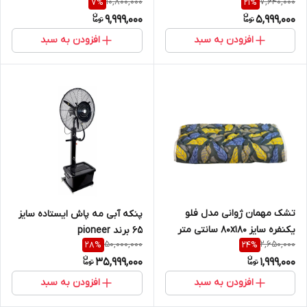
10,800,000
7,640,000
7
%
21
%
9,999,000
5,999,000
افزودن به سبد
افزودن به سبد
تشک مهمان ژوانی مدل فلو
پنکه آبی مه پاش ایستاده سایز
یکنفره سایز 80x180 سانتی متر
65 برند pioneer
50,000,000
2,650,000
28
%
24
%
35,999,000
1,999,000
افزودن به سبد
افزودن به سبد