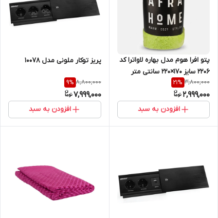
پتو افرا هوم مدل بهاره لاواترا کد
پریز توکار ملونی مدل 10078
2206 سایز 170×220 سانتی‌ متر
8,800,000
3,800,000
9
%
21
%
7,999,000
2,999,000
افزودن به سبد
افزودن به سبد