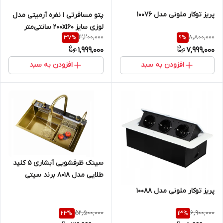
پریز توکار ملونی مدل 10076
پتو مسافرتی 1 نفره آرمیتی مدل
لوزی سایز 200x160 سانتی‌متر
3,200,000
8,800,000
37
%
9
%
1,999,000
7,999,000
افزودن به سبد
افزودن به سبد
سینک ظرفشویی آبشاری 5 کلید
طلایی مدل 8018 برند سیتی
مارکت اصلی
پریز توکار ملونی مدل 10088
52,500,000
6,900,000
23
%
13
%