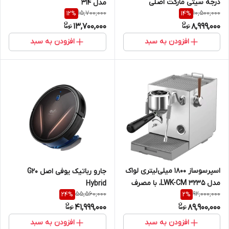
درجه سیتی مارکت اصلی
مدل 314
15,700,000
10,500,000
12
%
14
%
13,700,000
8,999,000
افزودن به سبد
افزودن به سبد
اسپرسوساز 1800 میلی‌لیتری لواک
جارو رباتیک یوفی اصل G20
مدل LWK-CM 3235، با مصرف
Hybrid
55,560,000
92,000,000
24
%
2
%
پودر قهوه، مناسب تهیه
41,999,000
89,900,000
اسپرسو، کاپوچینو و کافه لاته،
دارای 1 عدد نازل قهوه، سینی
افزودن به سبد
افزودن به سبد