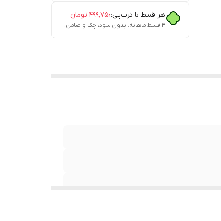
هر قسط با ترب‌پی:
۴۹۹٬۷۵۰
تومان
۴ قسط ماهانه. بدون سود، چک و ضامن.
کترو