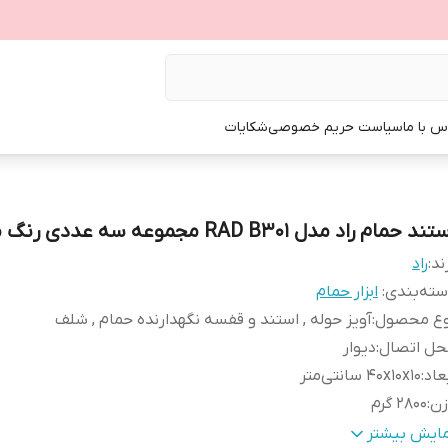
س با ما
سیاست حریم خصوصی
شکایات
ند حمام راد مدل RAD B301 مجموعه سه عددی رنگ مشکی
ند:
راد
ته‌بندی
:
ابزار حمام
وع محصول
:
آویز حوله , استند و قفسه نگهدارنده حمام , شلف
حل اتصال
:
دیوار
عاد
:
40x10x10 سانتی‌متر
زن
:
2800 گرم
نس
:
فلز
مایش بیشتر