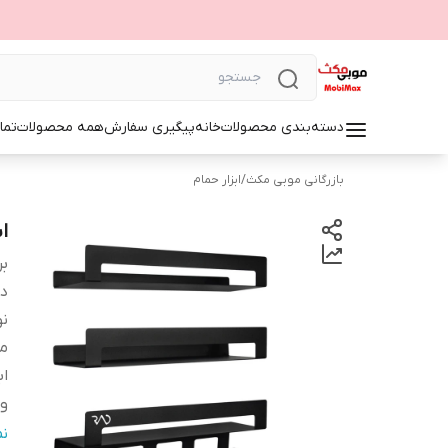
دسته‌بندی محصولات
خانه
پیگیری سفارش
همه محصولات
تما
بازرگانی موبی مکث
/
ابزار حمام
است
بر
دس
ن
م
اب
و
ج
ن