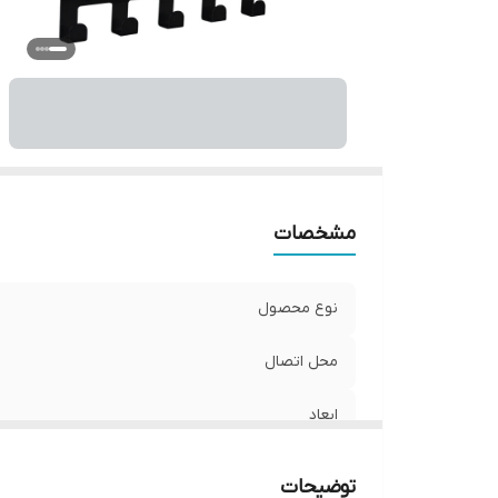
ن
سا
سا
ت
مشخصات
نوع محصول
محل اتصال
ابعاد
وزن
توضیحات