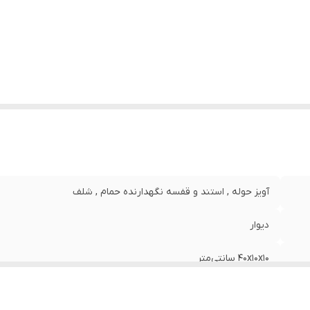
حوه نصب
:
پیچ
یر اقلام همراه محصول
:
پیج و رول پلاک جعبه کالا با لیبل راد
یر
سه عدد شلف دیواری قابل نصب با پیچ و رول پلاک رنگ ال
وضیحات
:
استاتیک مقاوم
آویز حوله , استند و قفسه نگهدارنده حمام , شلف
دیوار
40x10x10 سانتی‌متر
2800 گرم