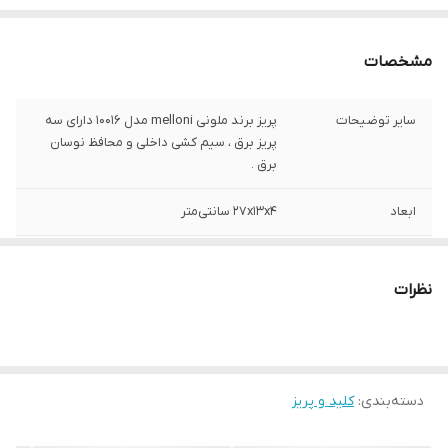
مشخصات
سایر توضیحات
پریز برند ملونی melloni مدل 10016 دارای سه
پریز برق ، سیم کشی داخلی و محافظ نوسان
برق .
ابعاد
27x13x4 سانتی‌متر
وزن
800 گرم
نظرات
ولتاژ
220 ولت
شدت جریان
16 آمپر
جنس ترمینال
پلاستیک
دسته‌بندی
:
کلید و پریز