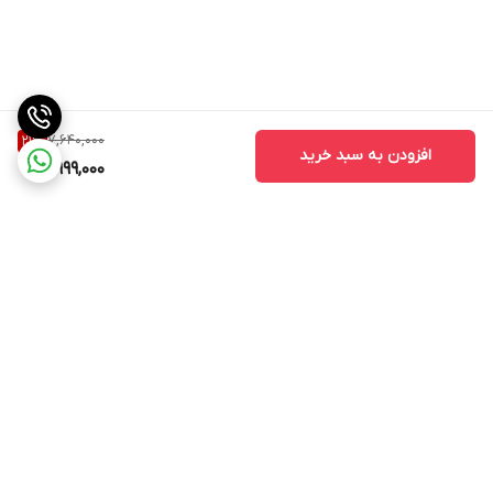
7,640,000
21
%
افزودن به سبد خرید
5,999,000
برگشت به بالا