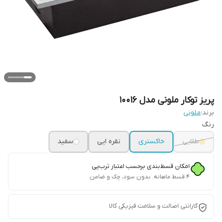
پریز توکار ملونی مدل 10016
برند:
ملونی
رنگ
طلایی
خاکستری
نقره ایی
سفید
امکان قسط‌بندی برحسب اعتبار ترب‌پی
۴ قسط ماهانه. بدون سود، چک و ضامن.
گارانتی اصالت و سلامت فیزیکی کالا