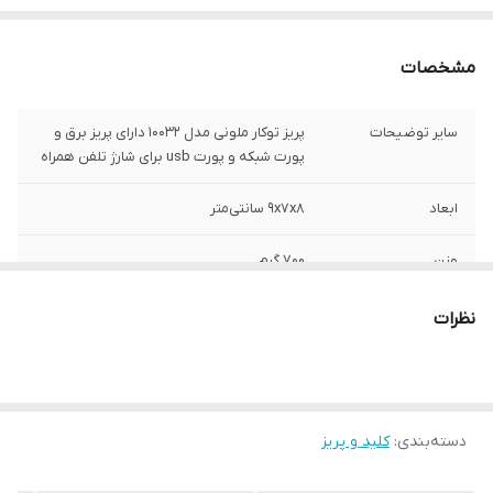
مشخصات
سایر توضیحات
پریز توکار ملونی مدل 10032 دارای پریز برق و
پورت شبکه و پورت usb برای شارژ تلفن همراه
ابعاد
9x7x8 سانتی‌متر
وزن
700 گرم
ولتاژ
220 ولت
نظرات
شدت جریان
16 آمپر
جنس ترمینال
پلاستیک
دسته‌بندی
:
کلید و پریز
جنس
پلاستیک