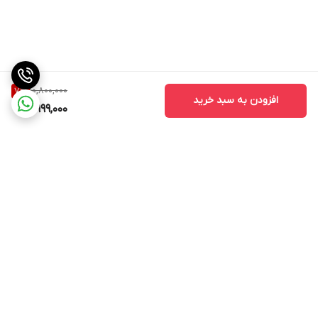
10,800,000
7
%
افزودن به سبد خرید
9,999,000
برگشت به بالا