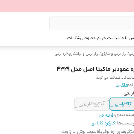
س با ما
سیاست حریم خصوصی
شکایات
رقی
/
ابزار برقی و شارژی
/
ابزار برش و تراشکاری
/
اره برقی
ه عمودبر ماکیتا اصل مدل 4329
الت کالا ضمانت می گردد
ند:
ماکیتا
رانتی
باگارانتی
بدون گارانتی
ته‌بندی
:
اره برقی
چسب‌ها :
کارکرد کالا نو
ژگی‌های اره برقی
:
قابلیت برش با زاویه