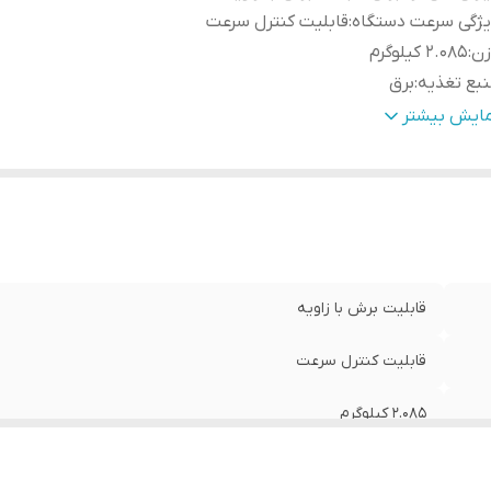
ژگی سرعت دستگاه
:
قابلیت کنترل سرعت
زن
:
2.085 کیلوگرم
بع تغذیه
:
برق
عت حرکت آزاد
:
500-3100 حرکت در دقیقه
مایش بیشتر
ان
:
450 وات
عاد
:
22.3x7.7x19.7 سانتی‌متر
لام همراه
:
- آچار آلن مخصوص تعویض تیغه - دفترچه راهنما
قابلیت برش با زاویه
قابلیت کنترل سرعت
2.085 کیلوگرم
برق