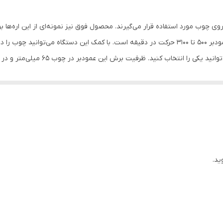
500-3100 حرکت در دقیقه
450 وات
22.3x7.7x19.7 سانتی‌متر
رکت پاندولی تیغه برخوردار است. از دیگر مزایای این دستگاه می‌توان به امکا
- آچار آلن مخصوص تعویض تیغه - دفترچه راهنما
صورت براده‌های حاصل از برش به اطراف پخش نمی‌شوند. شرکت «ماکیتا» (Makita) به‌همر
ید.