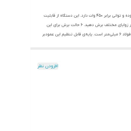
اره‌های عمودبر برقی برای انجام برش‌های ظریف و دقیق روی چوب مورد استفاده قرار می‌گیرند. محصول فوق نیز نمونه‌ای از این اره‌ها بوده و توانی برابر 450 وات دارد. این دستگاه از قابلیت
کنترل سرعت برخوردار است. سرعت حرکت آزاد این اره عمودبر 500 تا 3100 حرکت در دقیقه است. با کمک این دستگاه می‌توانید چوب را در زوایای مختلف برش دهید. 6 حالت برش برای این
دستگاه طراحی شده است که باتوجه به سختی چوب می‌توانید یکی را انتخاب کنید. ظرفیت برش این عمودبر در چوب 65 میلی‌متر و در فولاد 6 میلی‌متر است. پایه‌ی قابل تنظیم این عمودبر
ن اتصال آن به یک دستگاه مکنده اشاره کرد که در این
اه این دستگاه یک تیغه اره یدک و یک آچار آلن مخصوص تعویض تیغه عرضه می‌کند. این دستگاه
افزودن نظر