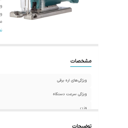
وی
و
من
سر
ن
تو
اب
اق
مشخصات
ویژگی‌های اره برقی
ویژگی سرعت دستگاه
وزن
منبع تغذیه
توضیحات