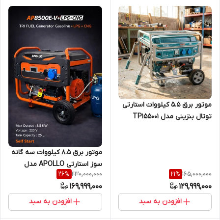
موتور برق ۵.۵ کیلووات استارتی
توتال بنزینی مدل TP155001
موتور برق 8.5 کیلووات سه گانه
سوز استارتی APOLLO مدل
230,000,000
165,000,000
26
%
21
%
RP8500E-V+LPG+CNG
169,999,000
129,999,000
افزودن به سبد
افزودن به سبد