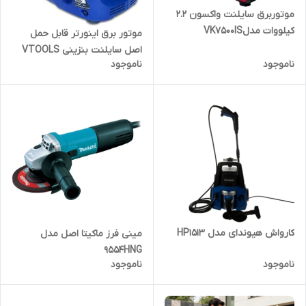
موتوربرق سایلنت واکسون ۲.۲
کیلووات مدلVK7500IS
موتور برق اینورتر قابل حمل
اصل سایلنت بنزینی VTOOLS
ناموجود
ناموجود
VG1000IS
کارواش هیوندای مدل HP1513
مینی فرز ماکیتا اصل مدل
9554HNG
ناموجود
ناموجود