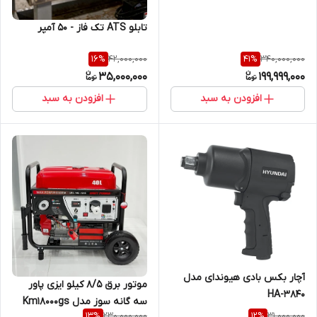
تابلو ATS تک فاز - 50 آمپر
42,000,000
340,000,000
16
%
41
%
35,000,000
199,999,000
افزودن به سبد
افزودن به سبد
آچار بکس بادی هیوندای مدل
موتور برق 8/5 کیلو ایزی پاور
HA-3840
سه گانه سوز مدل Km18000gs
230,000,000
31,000,000
13
%
12
%