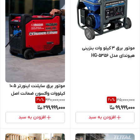
موتور برق 3 کیلو وات بنزینی
هیوندای مدل HG-5356
موتور برق سایلنت اینورتر 10.5
کیلووات واکسون ضمانت اصل
430,000,000
125,000,000
30
%
20
%
ریموت استارت مدل
299,999,000
99,999,000
VK20500iSER
افزودن به سبد
افزودن به سبد