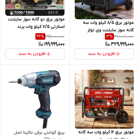
موتور برق دو گانه سوز سایلنت
موتور برق 8/5 کیلو وات سه
استارتی ۷/۵ کیلو وات برند
گانه سوز سایلنت وی تولز
LEEGA مدل GK8700Si
295,000,000
380,000,000
32
%
13
%
ریموت استارت مدل
199,999,000
329,999,000
VG8750ISR-G/LNG
افزودن به سبد
افزودن به سبد
موتور برق ۱۲ کیلو وات سه گانه
پیچ گوشتی برقی ماکیتا اصل