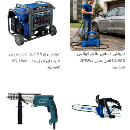
کارواش دینامی 110 بار کواکس
موتور برق 6.5 کیلو وات بنزینی
COVAX اصل مدل CPW200
هیوندای اصل مدل HG-8556
ناموجود
ناموجود