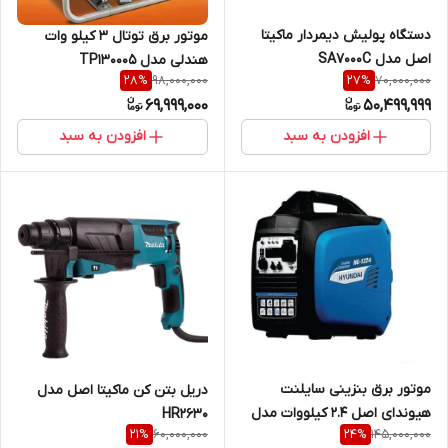
دستگاه پولیش دیمردار ماکیتا
موتور برق توتال 3 کیلو وات
اصل مدل SA7000C
هندلی مدل TP130005
98,000,000
70,000,000
28
%
27
%
69,999,000
50,499,999
افزودن به سبد
افزودن به سبد
موتور برق بنزینی سایلنت
دریل بتن کن ماکیتا اصل مدل
هیوندای اصل 2.4 کیلووات مدل
HR2630
60,000,000
145,000,000
21
%
24
%
HG1224