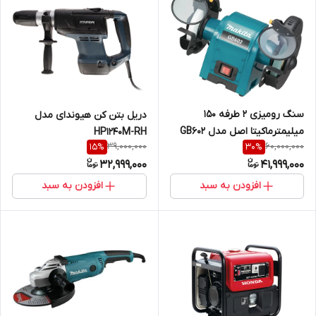
سنگ رومیزی 2 طرفه 150
دریل بتن کن هیوندای مدل
میلیمترماکیتا اصل مدل GB602
HP1240M-RH
39,000,000
60,000,000
15
%
30
%
32,999,000
41,999,000
افزودن به سبد
افزودن به سبد