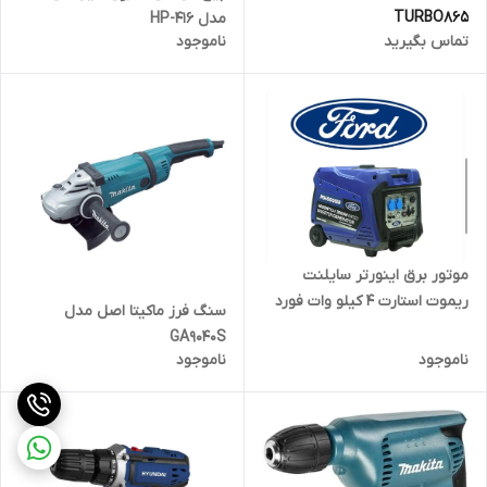
TURBO865
مدل HP-416
تماس بگیرید
ناموجود
موتور برق اینورتر سایلنت
ریموت استارت 4 کیلو وات فورد
سنگ فرز ماکیتا اصل مدل
مدل FG4500iSR
GA9040S
ناموجود
ناموجود