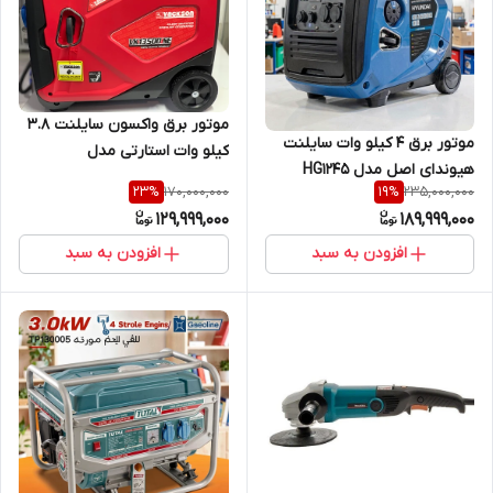
موتور برق واکسون سایلنت ۳.۸
موتور برق 4 کیلو وات سایلنت
کیلو وات استارتی مدل
هیوندای اصل مدل HG1245
VK13500ISE با ضمانت اصل
170,000,000
235,000,000
23
%
19
%
129,999,000
189,999,000
افزودن به سبد
افزودن به سبد