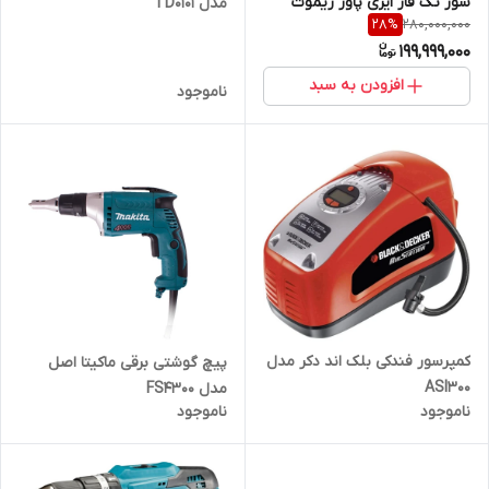
سوز تک فاز ایزی پاور ریموت
مدل TD0101
280,000,000
28
%
استارت مدل EP19900NGAS
199,999,000
افزودن به سبد
ناموجود
کمپرسور فندکی بلک اند دکر مدل
پیچ گوشتی برقی ماکیتا اصل
ASI300
مدل FS4300
ناموجود
ناموجود