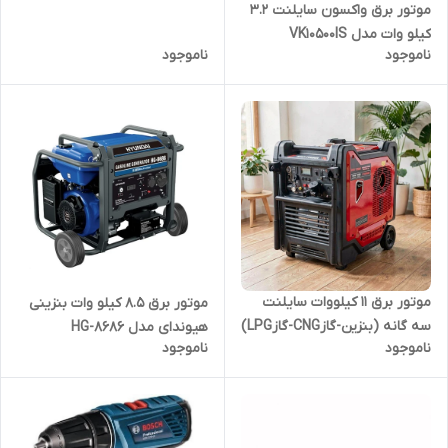
موتور برق واکسون سایلنت 3.2
کیلو وات مدل VK10500IS
ناموجود
ناموجود
موتور برق ۱۱ کیلووات سایلنت
موتور برق 8.5 کیلو وات بنزینی
سه گانه (بنزین-گازCNG-گازLPG)
هیوندای مدل HG-8686
ناموجود
ناموجود
ایزی پاور مدل S17800GAS