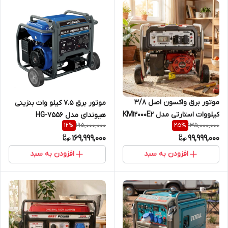
موتور برق واکسون اصل 3/8
موتور برق 7.5 کیلو وات بنزینی
کیلووات استارتی مدل KM12000E2
هیوندای مدل HG-7556
195,000,000
135,000,000
12
%
25
%
169,999,000
99,999,000
افزودن به سبد
افزودن به سبد