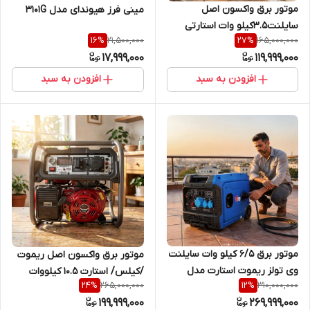
موتور برق واکسون اصل
مینی فرز هیوندای مدل 3101G
سایلنت3.5کیلو وات استارتی
21,500,000
165,000,000
16
%
27
%
مدل VK12500ISE
17,999,000
119,999,000
افزودن به سبد
افزودن به سبد
موتور برق ۶/۵ کیلو وات سایلنت
موتور برق واکسون اصل ریموت
وی تولز ریموت استارت مدل
/کیلس/ استارت 10.5 کیلووات
265,000,000
310,000,000
24
%
12
%
VG7000ISR
مدل KM22000E2R
199,999,000
269,999,000