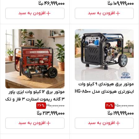
46,999,000
109,999,000
افزودن به سبد
افزودن به سبد
موتور برق هیوندای 9 کیلو وات
اینورتری هیوندای مدل HG-8500
موتور برق ١٢ کیلو وات ایزی پاور
٣ گانه ریموت استارت ۳ فاز و تک
290,000,000
250,000,000
26
%
20
%
فاز مدل EP19700NGAS3
213,999,000
199,999,000
افزودن به سبد
افزودن به سبد