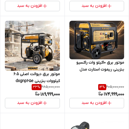
افزودن به سبد
افزودن به سبد
موتور برق 10کیلو وات راکسیو
بنزینی ریموت استارت مدل
موتور برق دیوالت اصلی ۶.۵
R15500DWHB+-RC دارای پورت
کیلووات بنزینی dxgnp65e
ATS
285,000,000
205,000,000
33
%
14
%
189,999,000
174,999,000
افزودن به سبد
افزودن به سبد