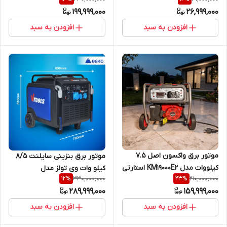
199,999,000
26,999,000
افزودن به سبد
افزودن به سبد
موتور برق واکسون اصل 7.5
موتور برق بنزینی سایلنت 8/5
کیلووات مدل KM19000E2 استارتی
کیلو وات وی تولز مدل
330,000,000
210,000,000
12
%
23
%
VG8750iSR
289,999,000
159,999,000
افزودن به سبد
افزودن به سبد