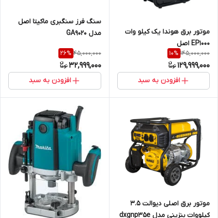
سنگ فرز سنگبری ماکیتا اصل
موتور برق هوندا یک کیلو وات
مدل GA9020
EP1000 اصل
45,000,000
145,000,000
26
%
10
%
32,999,000
129,999,000
افزودن به سبد
افزودن به سبد
موتور برق اصلی دیوالت ۳.۵
کیلووات بنزینی مدل dxgnp35e