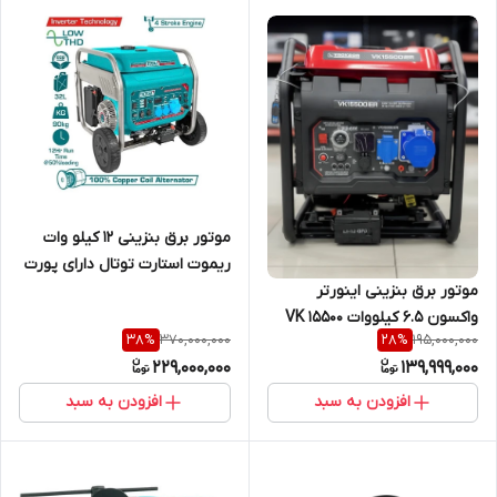
موتور برق بنزینی ۱۲ کیلو وات
ریموت استارت توتال دارای پورت
موتور برق بنزینی اینورتر
ATS مدل TP3120001CEP
واکسون 6.5 کیلووات VK 15500
370,000,000
195,000,000
38
%
28
%
iER
229,000,000
139,999,000
افزودن به سبد
افزودن به سبد