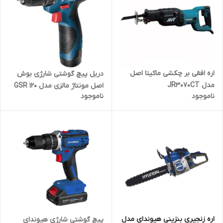
اره افقی بر چکشی ماکیتا اصل
دریل پیچ گوشتی شارژی بوش
مدل JR3070CT
اصل مونتاژ مالزی مدل GSR 120
ناموجود
ناموجود
LI
اره زنجیری بنزینی هیوندای مدل
پیچ گوشتی شارژی هیوندای