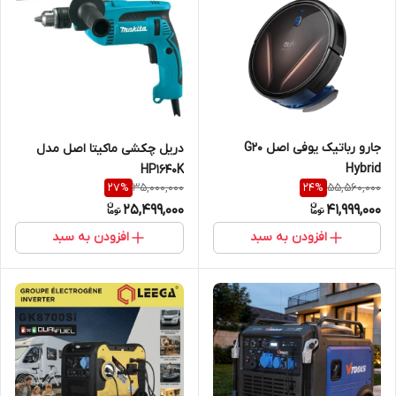
جارو رباتیک یوفی اصل G20
دریل چکشی ماکیتا اصل مدل
Hybrid
HP1640K
35,000,000
55,560,000
27
%
24
%
25,499,000
41,999,000
افزودن به سبد
افزودن به سبد