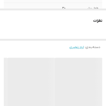
طول ریل
30
سایر توضیحات
پوسته موتور و استارتر از جنس منیزیوم دارای
نظرات
نشانگر سوخت موجود در باک مجهز به استارت
سریع استفاده از سیستم روغن کاری اتوماتیک
زنجیر بسیار سبک، کم حجم و خوش دست
مجهز به سیستم لرزش گیر و خنک کننده
دسته‌بندی
:
اره زنجیری
ابعاد
30x25x24 سانتی‌متر