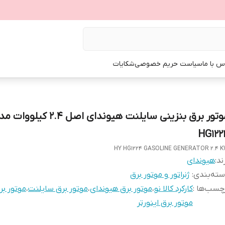
س با ما
سیاست حریم خصوصی
شکایات
موتور برق بنزینی سایلنت هیوندای اصل 2.4 کیلوو
HG122
HY HG1224 GASOLINE GENERATOR 2.4 
ند:
هیوندای
ته‌بندی
:
ژنراتور و موتور برق
چسب‌ها :
کارکرد کالا نو
،
موتور برق هیوندای
،
موتور برق سایلنت
،
موتور بر
موتور برق اینورتر