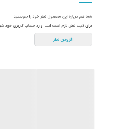
2.4 کیلووات
قدرت موتور
شما هم درباره این محصول نظر خود را بنویسید.
5 اسب بخار
برای ثبت نظر، لازم است ابتدا وارد حساب کاربری خود شو
نوع سوخت
افزودن نظر
بنزین
ظرفیت سوخت
4 لیتر
ظرفیت سیلندر
97.7 سی سی
نوع موتور
تک سیلندر
حجم مخزن
4 لیتر
نحوه روشن شدن