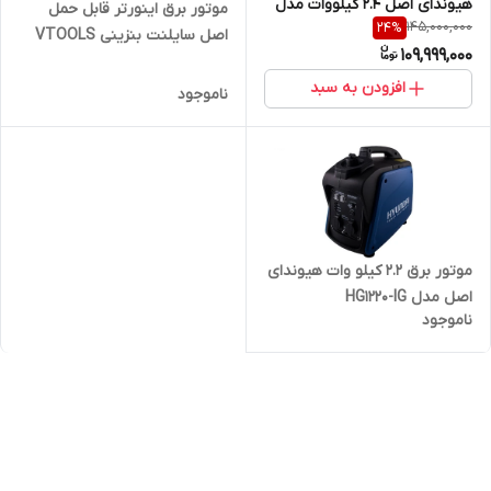
هیوندای اصل 2.4 کیلووات مدل
موتور برق اینورتر قابل حمل
145,000,000
24
%
HG1224
اصل سایلنت بنزینی VTOOLS
109,999,000
VG1000IS
افزودن به سبد
ناموجود
موتور برق 2.2 کیلو وات هیوندای
اصل مدل HG1220-IG
ناموجود