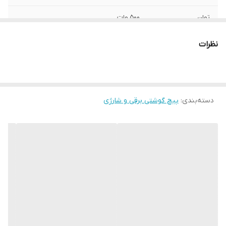
توان
500 وات
سرعت حرکت آزاد
4000 دور در دقیقه
نظرات
وزن بسته بندی
1.5 کیلوگرم
ابعاد
250x270x30 میلی‌متر
دسته‌بندی
:
پیچ گوشتی برقی و شارژی