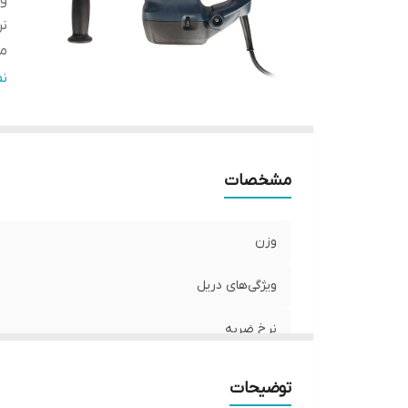
وی
نر
من
م
ن
سر
حد
تو
اق
مشخصات
سا
ت
وزن
اب
ویژگی‌های دریل
نرخ ضربه
منبع تغذیه
توضیحات