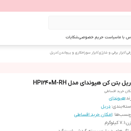
س با ما
سیاست حریم خصوصی
شکایات
رقی
/
ابزار برقی و شارژی
/
ابزار سوراخکاری و پیچاندن
/
دریل
یل بتن کن هیوندای مدل HP1240M-RH
کان خرید اقساطی
ند:
هیوندای
ته‌بندی
:
دریل
چسب‌ها :
امکان خرید اقساطی
زن
:
7.1 کیلوگرم