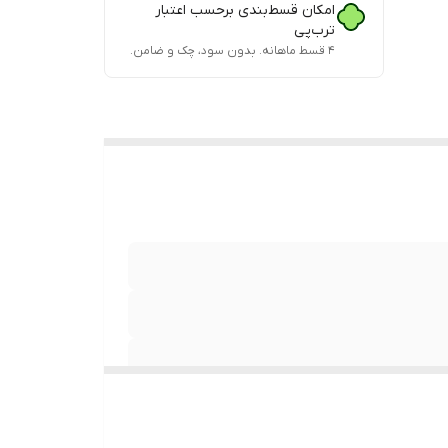
امکان قسط‌بندی برحسب اعتبار
ترب‌پی
۴ قسط ماهانه. بدون سود، چک و ضامن.
لیت
چرخش 360 درجه دارای کابل 2 متری قابلیت تنظیم سرعت در 6 حالت