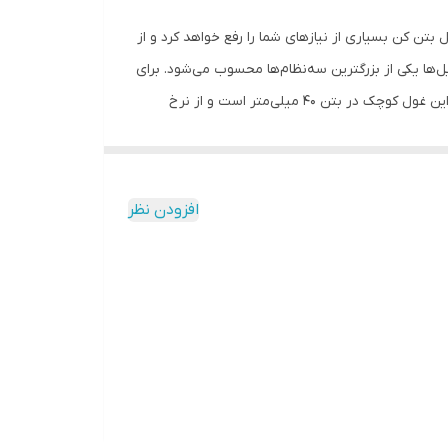
بتن کن بسیاری از نیازهای شما را رفع خواهد کرد و از
H» از سه نظام پنج شیار SDSMax برخوردار است که در دنیای دریل‌ها یکی از بزرگترین سه‌نظام‌ها محسوب می‌شود. برای
کار با این سه‌نظام نیازی به آچار نخواهید داشت و کاربر می‌توانید در کوتاه‌ترین زمان ممکن آن را تعویض کند. حداکثر عمق سوراخکاری این غول کوچک در بتن 40 میلی‌متر است و از نرخ
ربه‌ی مناسبی برخوردار است. نرخ ضربه‌ی این دستگاه در بازه‌ی بین 3500-1750 ضربه در دقیقه بوده و سرعت گردش آزاد آن 550-260 دور بر دقیقه است. این دستگاه قادر است در هر ضربه
 توسط کاربر قابل تنظیم است و از آن می‌توان در حالت
افزودن نظر
وارد آوردن 10 ژول نیرو در هر ضربه دارای دسته‌ی کمکی با قابلیت چرخش 360 درجه دارای کابل 2 متری قابلیت تنظیم