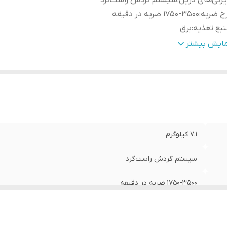
ژگی‌های دریل
:
سیستم گردش راست‌گرد
خ ضربه
:
1750-3500 ضربه در دقیقه
بع تغذیه
:
برق
شخصات سه‌نظام
:
خودکار 5 شیار SDSMax
مایش بیشتر
عت حرکت آزاد
:
260-550
اکثر قطر سوراخکاری در مصالح
:
40 میلی‌متر
ان
:
1200 وات
لام همراه کالا
:
خط کش , دسته , کیف , مته , دفترچه‌ی راهنما
یر
وارد آوردن 10 ژول نیرو در هر ضربه دارای دسته‌ی کمکی با قاب
وضیحات
:
7.1 کیلوگرم
مختلف
عاد
:
50x27x11 سانتی‌متر
سیستم گردش راست‌گرد
1750-3500 ضربه در دقیقه
برق