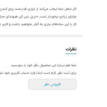
مشخصات سه‌نظام
اگر شغل شما ایجاب می‌کند از ابزاری قدرتمند برای کندن
سرعت حرکت آزاد
حداکثر قطر سوراخکاری در مصالح
توان
نیرویی برابر 10 ژول را منتقل کند که کمک ز
سوراخکاری، حالت ضربه‌ای و سوراخکاری ضربه‌ای استفاده 
اقلام همراه کالا
نظرات
سایر توضیحات
شما هم درباره این محصول نظر خود را بنویسید.
برای ثبت نظر، لازم است ابتدا وارد حساب کاربری خود شو
ابعاد
افزودن نظر