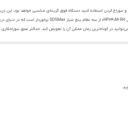
خودکار 5 شیار SDSMax
 و سوراخ کردن استفاده کنید دستگاه فوق گزینه‌ی مناسبی خواهد بود. این دریل 
260-550
مزایای زیادی برخوردار است. «دریل بتن کن هیوندای مدل P1240M-RH
40 میلی‌متر
ض
1200 وات
یادی در متلاشی کردن سطوح خواهد داشت. میزان سرعت و نرخ ضربه‌ی این دریل بتن کن
کرد.
خط کش , دسته , کیف , مته , دفترچه‌ی راهنما
سرعت در 6 حالت مختلف
ید.
50x27x11 سانتی‌متر