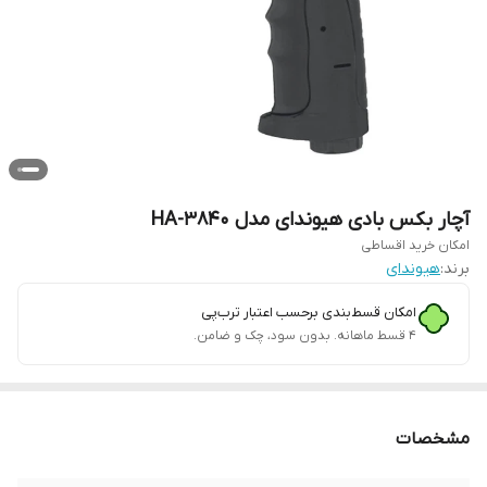
آچار بکس بادی هیوندای مدل HA-3840
امکان خرید اقساطی
برند:
هیوندای
امکان قسط‌بندی برحسب اعتبار ترب‌پی
۴ قسط ماهانه. بدون سود، چک و ضامن.
مشخصات