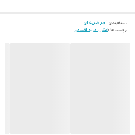
خواهد بود. وزن سبک این بکس بادی در مقایسه با سایر رقبا امکان
استفاده‌ی طولانی مدت بدون خستگی را فراهم کرده است. بکس بادی
دسته‌بندی
:
آچار ضربه ای
HA-3840 با داشتن بدنه‌ی کامپوزیتی توانسته است ضمن حفظ وزن
برچسب‌ها :
امکان خرید اقساطی
سبک بسیار مستحکم باشد و طول عمر بسیار بالایی داشته باشد. گشتاور
1400 نیوتن متری این محصول آن را به یکی از قدرتمندترین بکس‌های
بادی موجود در بازار ایران تبدیل کرده است.