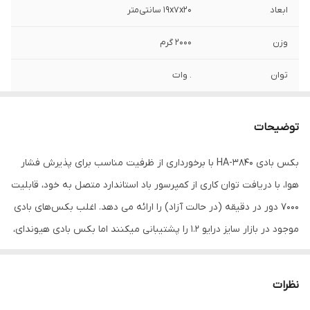
ابعاد
19x7x20 سانتی‌متر
وزن
2000 گرم
توان
. وات
حداکثر سرعت
7000 دور در دقیقه
گردش
توضیحات
درایو
3.4 اینچ
بکس بادی HA-3840 با برخورداری از ظرفیت مناسب برای پذیرش فشار
هوا، با دریافت توان کاری از کمپرسور باد استاندارد متصل به خود، قابلیت
گشتاور
1400 نیوتن‌متر
7000 دور در دقیقه (در حالت آزاد) را ارائه می دهد. اغلب بکس‌های بادی
نوع آچار ضربه ای
بادی
موجود در بازار سایز درایو 1.2 را پشتیبانی میکنند اما بکس بادی هیوندای،
با شفت 3/4 اینچ با ورودی 3/8 اینچ و حداقل فشار کاربری 6/3 بار در
زمره‌ی معدود بکس‌بادی هایی قرار میگیرد که این سایز از شفت و ورودی
نظرات
را دارا هستند و این بدان معناست که پاسخگوی تمام نیازهای کاربر