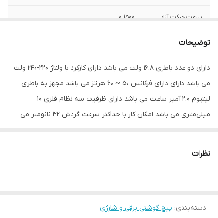
سرعت حرکت آزاد
0-1500
اقلام همراه
دو عدد باطری شارژر کیف
توضیحات
ابعاد
35x10x29 میلی‌متر
دارای دو عدد باطری 16.8 ولت می باشد دارای کارکرد با ولتاژ 220-240 ولت
می باشد دارای دارای فرکانس 50 ~ 60 هرتز می باشد مجهز به باطری
لیتیوم 2.0 آمپر ساعت می باشد دارای ظرفیت سه نظام فلزی 10
میلی‌متری می باشد امکان کار با حداکثر سرعت گردش 32 نانومتر می
باشد کارکرد با سرعت 0-400 تا 0-1600 دور بر دقیقه می باشد
نظرات
دسته‌بندی
:
پیچ گوشتی برقی و شارژی