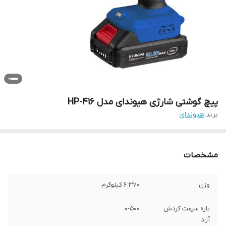
پیچ گوشتی شارژی هیوندای مدل HP-416
برند:
هیوندای
مشخصات
وزن
6.370 کیلوگرم
بازه سرعت گردش
0-500
آزاد