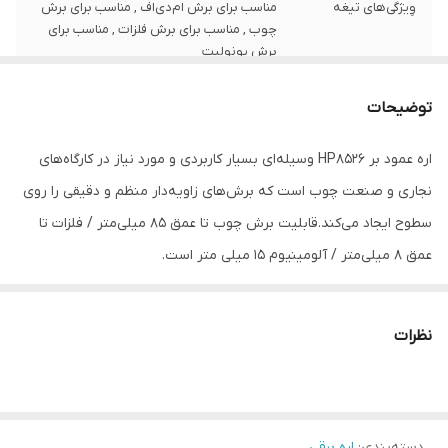
وِیژگی‌های تیغه
مناسب برای برش ام‌دی‌اف , مناسب برای برش
چوب , مناسب برای برش فلزات , مناسب برای
برش یونولیت
منبع تغذیه
برق
توضیحات
ویژگی سرعت
قابلیت کنترل سرعت
اره عمود بر HP8526 وسیله‌ای بسیار کاربردی و مورد نیاز در کارگاه‌های
دستگاه
نجاری و صنعت چوب است که برش‌های زاویه‌دار منظم و دقیقی را روی
ظرفیت برش در
85 میلی‌متر
سطوح ایجاد می‌کند.قابلیت برش چوب تا عمق 85 میلی‌متر / فلزات تا
چوب
عمق 8 میلی‌متر / آلومینیوم 15 میلی متر است.
طول سیم و کابل
1.5 متر
ابعاد صفحه برش
20x5x15 سانتی‌متر
نظرات
سرعت حرکت آزاد
3200
سایر توضیحات
امکان برش با زاویه دارای کلید، لیزر و چراغ
دسته‌بندی
:
اره برقی
مجهز به سیستم تیغه گیر آلنی بهره‌مندی از