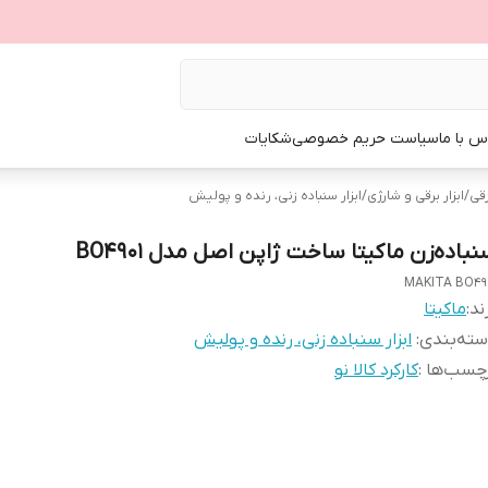
س با ما
سیاست حریم خصوصی
شکایات
رقی
/
ابزار برقی و شارژی
/
ابزار سنباده زنی، رنده و پولیش
باده‌زن ماکیتا ساخت ژاپن اصل مدل BO4901
MAKITA BO49
ند:
ماکیتا
ته‌بندی
:
ابزار سنباده زنی، رنده و پولیش
چسب‌ها :
کارکرد کالا نو