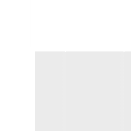
د، ضربان حرکت صفحه‌ی دستگاه باعث صاف شدن سطح چوبی
 در مدل BO4901 بین 4000 تا 10000 لرزش در دقیقه تغییر می‌کند. این دستگاه 330 واتی با طراحی ارگونومیک ساخته‌شده است. برای استفاده از این مدل،
نداشتن کیسه‌ِی مخصوص برای جمع‌آوری گرد و غبار است. شرکت ماکیتا یک
گفت که محصولات ماکیتا کیفیت قابل‌قبولی دارد.
درتی مناسب و کیفیتی قابل‌قبول تهیه کنید، سنباده‌زن برقی ماکیتا مدل