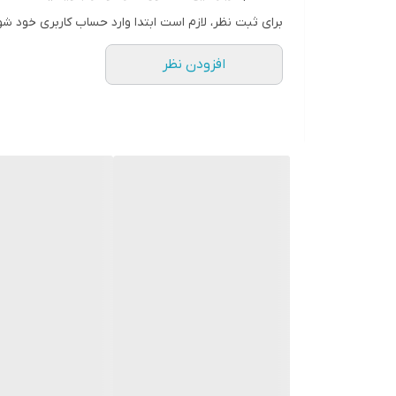
ژاپنی «ماکیتا» (Makita) است. این
برای ثبت نظر، لازم است ابتدا وارد حساب کاربری خود شو
افزودن نظر
باید از صفحه‌های س
شرکت ژاپنی است که در سطح دنیا به تولید گونه‌های مخت
نم
BO4901 را به شما پیشنهاد می‌کنیم.
ابعاد
۱۹۰ × ۱۱۵ × ۲۸۹ میلی‌متر
وزن
۲۷۰۰ گرم
ابعاد سنباده
۱۱۵ × ۲۸۰ سانتی‌متر
ابعاد صفحه
۱۱۵ × ۲۲۹ سانتی‌متر
توان
۳۳۰ وات