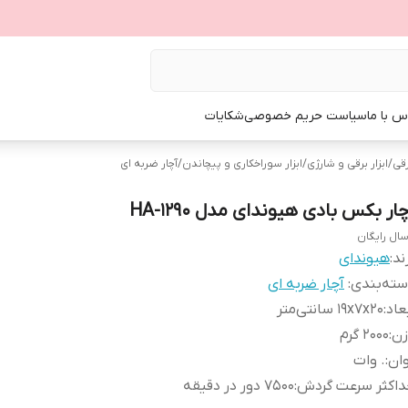
س با ما
سیاست حریم خصوصی
شکایات
رقی
/
ابزار برقی و شارژی
/
ابزار سوراخکاری و پیچاندن
/
آچار ضربه ای
ار بکس بادی هیوندای مدل HA-1290
سال رایگان
ند:
هیوندای
ته‌بندی
:
آچار ضربه ای
عاد
:
19x7x20 سانتی‌متر
زن
:
2000 گرم
ان
:
. وات
داکثر سرعت گردش
:
7500 دور در دقیقه