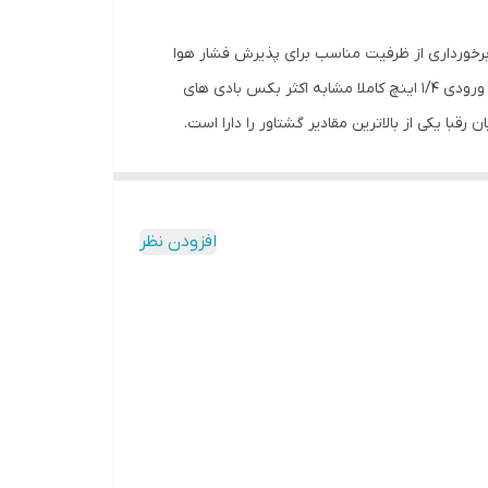
د متصل به خود، قابلیت 7500 دور در دقیقه (در حالت آزاد) و برخورداری از ظرفیت مناسب برای پذیرش فشار هوا
کارکرد فوق‌العاده پرقدرتی را در صنایع مختلف از خود ارائه می‌دهد. این نوع از بکس بادی با حداقل فشار کاری 6.3 بار و شفت 1/2 اینچ با ورودی 1/4 اینچ کاملا مشابه اکثر بکس بادی های
ی این محصول در بهره‌مندی از گشتاور 1200 نیوتن متر است که در میان رقبا یکی از بالاترین مقادیر گشتاور را دارا است.
افزودن نظر