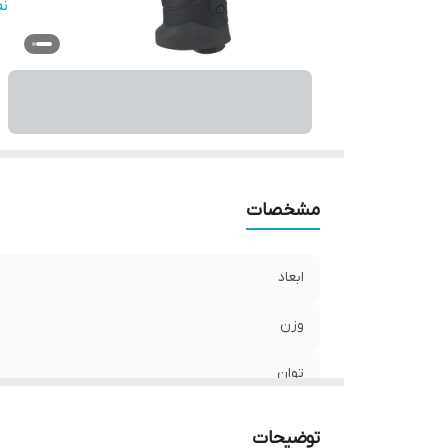
در
ن
گش
نو
مشخصات
ابعاد
وزن
توان
حداکثر سرعت گردش
توضیحات