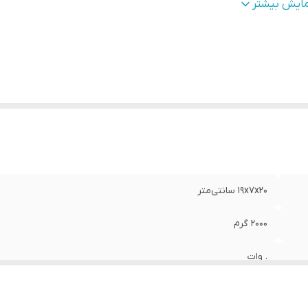
ایو
:
1/2 اینچ
مایش بیشتر
تاور
:
1200 نیوتن‌متر
ع آچار ضربه ای
:
بادی
19x7x20 سانتی‌متر
2000 گرم
. وات
7500 دور در دقیقه