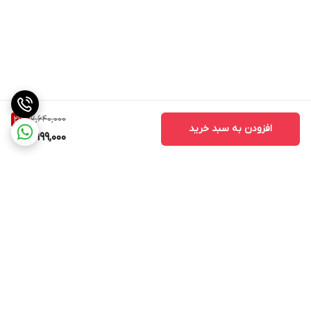
7,640,000
21
%
افزودن به سبد خرید
5,999,000
برگشت به بالا