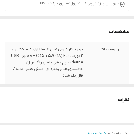
سرویس ویژه دیجی کالا: 7 روز تضمین بازگشت کالا
مشخصات
سایر توضیحات
پریز توکار ملونی مدل 10017 دارای 2 سوکت برق
2 پورت USB Type A + C (5,10.5W,2.1A) Fast
Charge سیم کشی داخلی رنگ پریز /
خاکستری،طلایی،نقره ای ،مشکی جنس بدنه /
فلز رنگ شده
ابعاد
22x11x6 سانتی‌متر
نظرات
وزن
1300 گرم
ولتاژ
200-240V ولت
شدت جریان
16 آمپر
دسته‌بندی
:
کلید و پریز