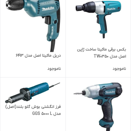
بکس برقی ماکیتا ساخت ژاپن
دریل ماکیتا اصل مدل 6413
اصل مدل TW0350
ناموجود
ناموجود
فرز انگشتی بوش گلو بلند(اصل)
مدل GGS 5000 L