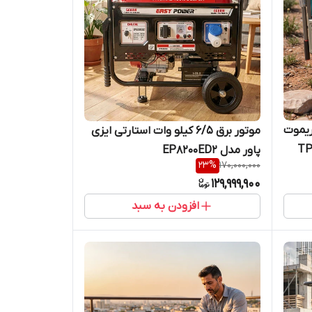
نت ریموت
موتور برق ۶/۵ کیلو وات استارتی ایزی
پاور مدل EP8200ED2
23
%
170,000,000
129,999,900
افزودن به سبد