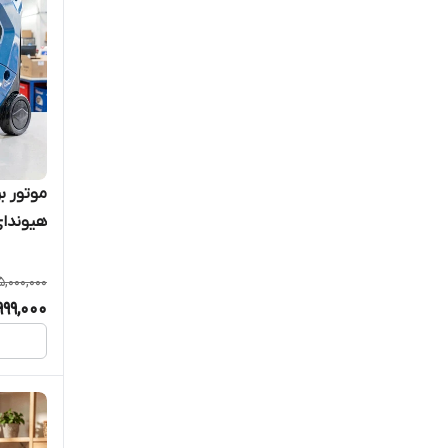
هیوندای ا
,000,000
999,000