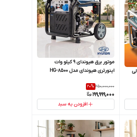
موتور برق هیوندای 9 کیلو وات
اینورتری هیوندای مدل HG-8500
ندلی
20
%
250,000,000
199,999,000
افزودن به سبد