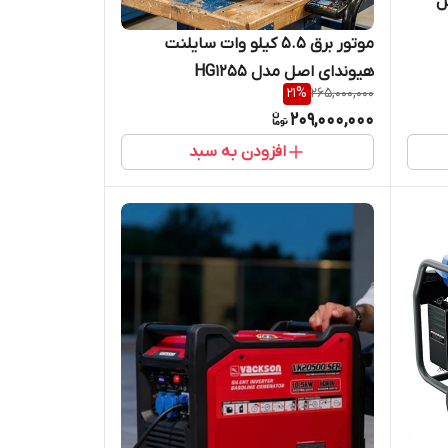
اصل
موتور برق 5.5 کیلو وات سایلنت
هیوندای اصل مدل HG1255
21
%
265,000,000
209,000,000
افزودن به سبد