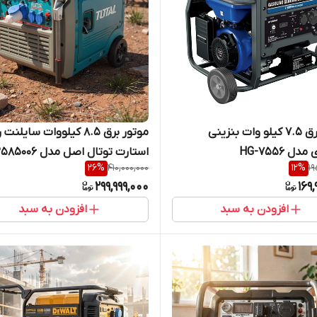
موتور برق 7.5 کیلو وات بنزینی
موتور برق 8.5 کیلووات سایل
ل HG-7556
استارت توتال اصل مدل TP585006
26
%
410,000,000
12
%
19
299,999,000
169,
افزودن به سبد
افزودن به سبد