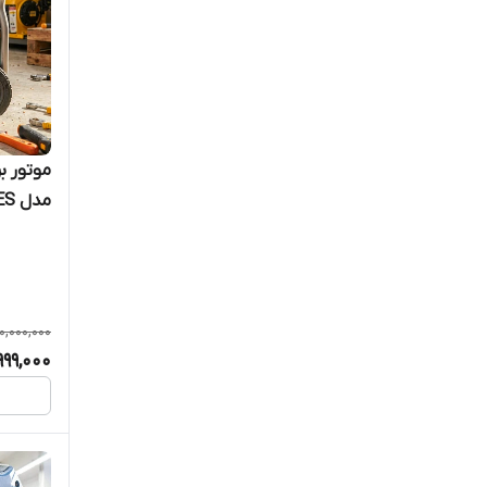
مدل TP14000DES
10,000,000
999,000