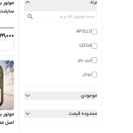
برند
موتور ب
واستارتی مدل
0,000,000
APOLLO
999,000
LEEGA
ایزی پاور
توتال
دیوالت
موجودی
راکسیو
محدوده قیمت
فورد
اصل مدل 40
هوندا