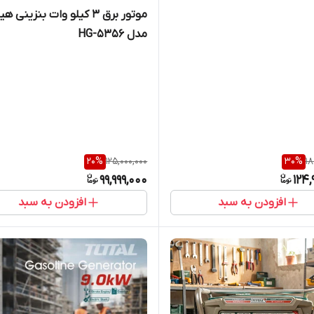
موتور برق 3 کیلو وات بنزینی 
مدل HG-5356
20
%
125,000,000
30
%
18
99,999,000
124,
افزودن به سبد
افزودن به سبد