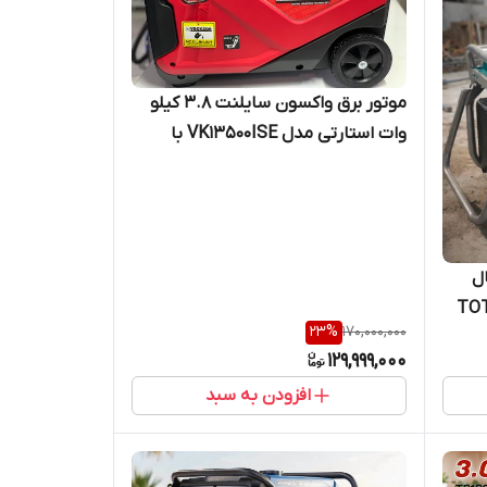
موتور برق واکسون سایلنت ۳.۸ کیلو
وات استارتی مدل VK13500ISE با
ضمانت اصل
تال
23
%
170,000,000
129,999,000
افزودن به سبد