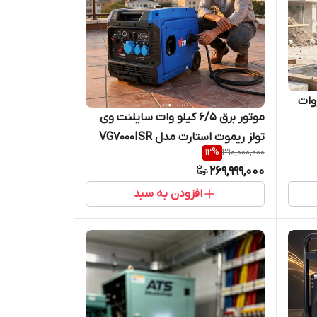
صلی ۶.۵ کیلووات
موتور برق ۶/۵ کیلو وات سایلنت وی
تولز ریموت استارت مدل VG7000ISR
12
%
310,000,000
269,999,000
افزودن به سبد