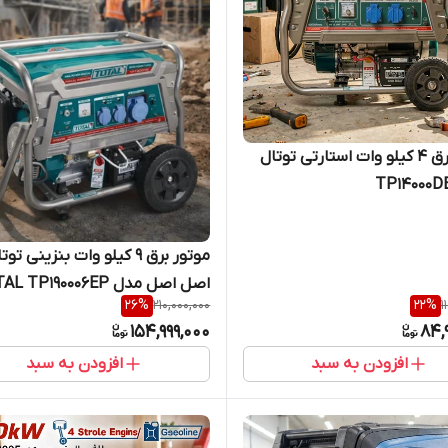
موتور برق 4 کیلو وات استارتی توتال
موتور برق 9 کیلو وات بنزینی تو
اصل اصل مدل TOTAL TP190006EP
26
%
210,000,000
22
%
1
154,999,000
84,
افزودن به سبد
افزودن به سبد