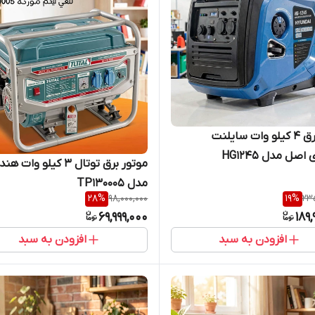
موتور برق 4 کیلو وات سایلنت
صل مدل HG1245
موتور برق توتال 3 کیلو وات ه
مدل TP130005
28
%
98,000,000
19
%
235
69,999,000
189,
افزودن به سبد
افزودن به سبد