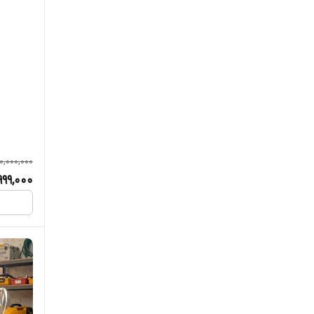
هیرو پاور
هیوندای
واکسون
وی تولز
0,000,000
ویتولز
999,000