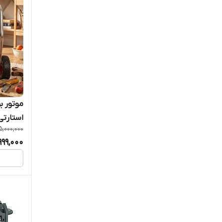
استارتی مدل 
5,000,000
999,000