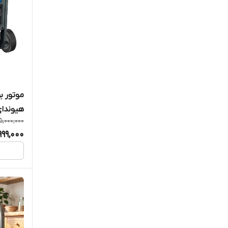
هیوندای مد
5,000,000
999,000