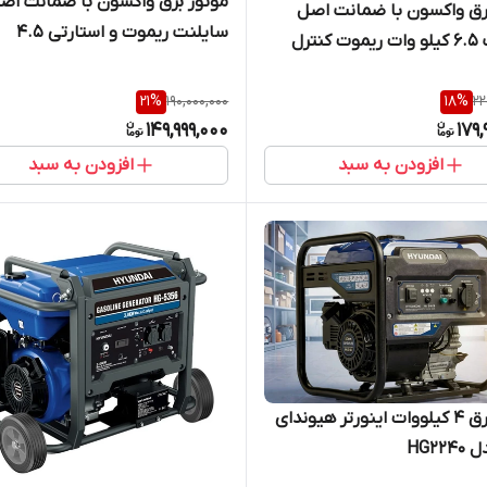
موتور برق واکسون با ضمانت 
رق واکسون با ضمانت اصل
سایلنت ریموت و استارتی 4.5
سایلنت 6.5 کیلو وات ریموت کنترل
کیلووات مدل VK14500iSER
vk15500ISER
21
%
190,000,000
18
%
22
149,999,000
179,
افزودن به سبد
افزودن به سبد
موتور برق 4 کیلووات اینورتر هیوندای
HG22